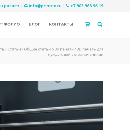
н расчёт
|
info@printex.ru
|
+7 903 968 96 19
РТФОЛИО
БЛОГ
КОНТАКТЫ
ать
/
Статьи
/
Общие статьи о 3d печати
/
3D печать для
нужд людей с ограничениями