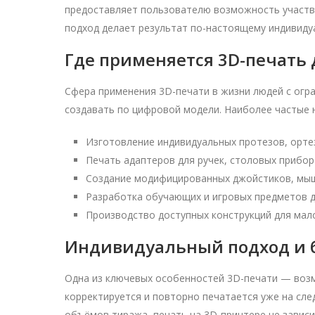
предоставляет пользователю возможность участво
подход делает результат по-настоящему индивид
Где применяется 3D-печать
Сфера применения 3D-печати в жизни людей с ог
создавать по цифровой модели. Наиболее частые 
Изготовление индивидуальных протезов, ортез
Печать адаптеров для ручек, столовых приборо
Создание модифицированных джойстиков, мыше
Разработка обучающих и игровых предметов д
Производство доступных конструкций для мало
Индивидуальный подход и 
Одна из ключевых особенностей 3D-печати — возм
корректируется и повторно печатается уже на сл
объёмов тиража, печать на 3D-принтере не зависи