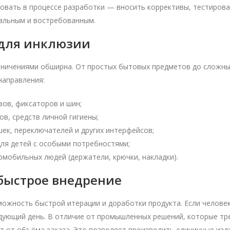
вать в процессе разработки — вносить коррективы, тестирова
уальным и востребованным.
 для инклюзии
раничениями обширна. От простых бытовых предметов до сложн
направления:
ов, фиксаторов и шин;
в, средств личной гигиены;
к, переключателей и других интерфейсов;
ля детей с особыми потребностями;
мобильных людей (держатели, крючки, накладки).
быстрое внедрение
ожность быстрой итерации и доработки продукта. Если челове
едующий день. В отличие от промышленных решений, которые т
т от объёма заказа. Это позволяет производить единичные изд