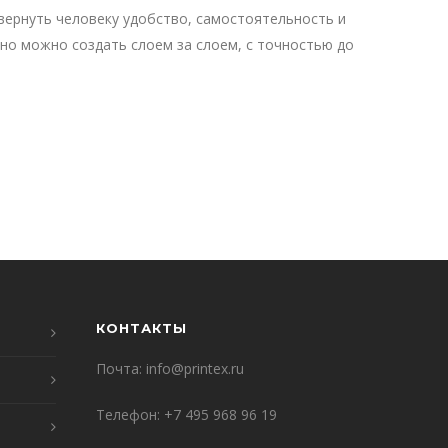
вернуть человеку удобство, самостоятельность и
 но можно создать слоем за слоем, с точностью до
КОНТАКТЫ
Почта:
info@printex.ru
Телефон:
+7 495 968 96 19