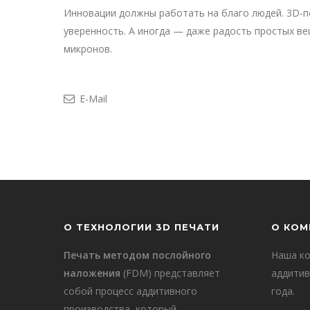
Инновации должны работать на благо людей. 3D-пе
уверенность. А иногда — даже радость простых ве
микронов.
E-Mail
О ТЕХНОЛОГИИ 3D ПЕЧАТИ
О КОМ
Печать методом послойного
Наша ко
наложения
(FDM) представляет
аддитив
собой процесс аддитивного
года.
производства, который