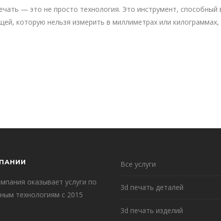
чать — это не просто технология. Это инструмент, способный 
щей, которую нельзя измерить в миллиметрах или килограммах,
ПАНИИ
Все услуги
мпания оказывает услуги по
3d печать деталей
ным технологиям с 2015
3d печать изделий