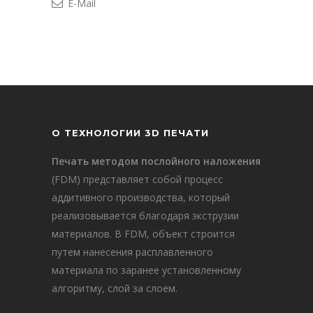
E-Mail
О ТЕХНОЛОГИИ 3D ПЕЧАТИ
Печать методом послойного наложения
(FDM) представляет собой процесс
аддитивного производства, который
реализовывается благодаря экструзии
материалов. В FDM, объект строится
путем нанесения расплавленного
материала по заранее установленному
алгоритму, слой за слоем.