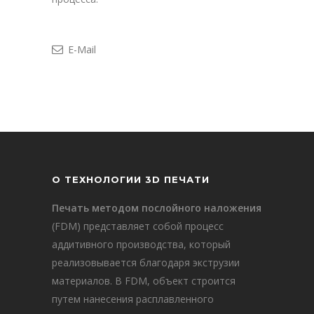
E-Mail
О ТЕХНОЛОГИИ 3D ПЕЧАТИ
Печать методом послойного наложения
(FDM) представляет собой процесс
аддитивного производства, который
реализовывается благодаря экструзии
материалов. В FDM, объект строится
путем нанесения расплавленного