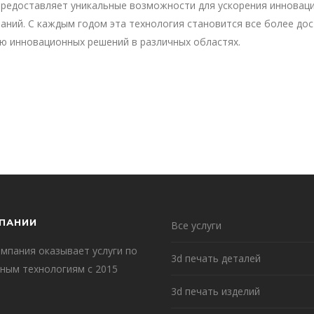
 предоставляет уникальные возможности для ускорения инновац
аний. С каждым годом эта технология становится все более дос
ию инновационных решений в различных областях.
ПАНИИ
Все услуги
мпания оказывает услуги по
3d печать деталей
ным технологиям с 2015
3d печать изделий