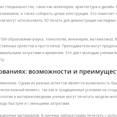
х специальностях, таких как инженерия, архитектура и дизайн. 
еханизмов, а также собирать целые конструкции. Это помогает 
тели могут использовать 3D печать для демонстрации наглядных
EM-образовании (наука, технологии, инженерия, математика). 
ственных проектов и прототипов. Преподаватели могут предлож
нимальными затратами и временем. Это дает молодым ученым в
ту.
дованиях: возможности и преимущес
рименение. Одним из важных аспектов является возможность бы
чески важный момент, так как в традиционных условиях на соз
биологии и материаловедении ученые могут печатать модели мол
аздо быстрее и с меньшими затратами.
ационных материалов. В научных лабораториях печатать с испо