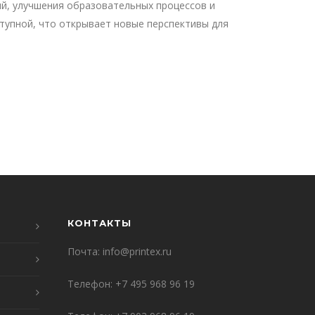
ий, улучшения образовательных процессов и
тупной, что открывает новые перспективы для
КОНТАКТЫ
Почта:
info@printex.ru
Телефон:
+7 495 968 96 19