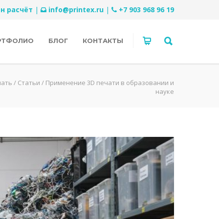
н расчёт
|
info@printex.ru
|
+7 903 968 96 19
РТФОЛИО
БЛОГ
КОНТАКТЫ
чать
/
Статьи
/
Применение 3D печати в образовании и
науке