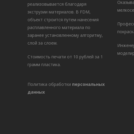
Оказыва
реализовывается благодаря
мелкосе
экструзии материалов. В FDM,
объект строится путем нанесения
Професс
расплавленного материала по
покраск
заранее установленному алгоритму,
слой за слоем.
Инжене
моделир
Стоимость печати от 10 рублей за 1
грамм пластика.
Политика обработки
персональных
данных