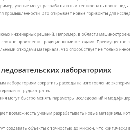
ример, ученые могут разрабатывать и тестировать новые виды
ля промышленности. Это открывает новые горизонты для исслед
ожных инженерных решений. Например, в области машиностроени
ы сложно произвести традиционными методами. Преимущество эт
льными отходами материала, что способствует не только иннов
следовательских лабораториях
ым лабораториям сократить расходы на изготовление эксперим
териалы и трудозатраты.
ия могут быстро менять параметры исследований и модифициро
дает возможность ученым разрабатывать новые материалы, кот
ут создавать объекты с точностью до микрон, что критически 