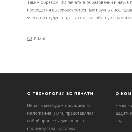
Таким образом, 3D печать в образовании и науке
проведения высококачественных научных исследов
ученых и студентов, а также способствует развит
E-Mail
О ТЕХНОЛОГИИ 3D ПЕЧАТИ
О КОМ
Печать методом послойного
Наша ко
наложения
(FDM) представляет
аддитив
собой процесс аддитивного
года.
производства, который